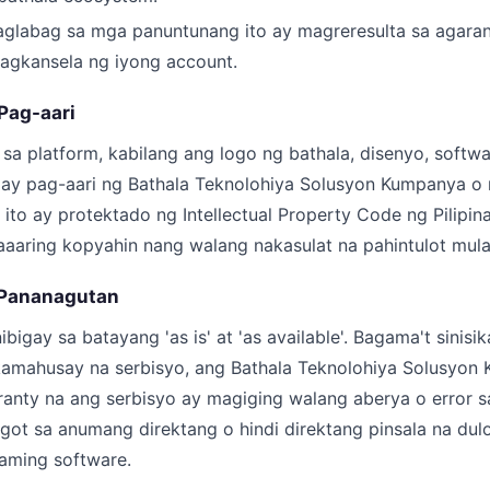
glabag sa mga panuntunang ito ay magreresulta sa agara
agkansela ng iyong account.
 Pag-aari
 sa platform, kabilang ang logo ng bathala, disenyo, softwa
 ay pag-aari ng Bathala Teknolohiya Solusyon Kumpanya o
 ito ay protektado ng Intellectual Property Code ng Pilipin
aaring kopyahin nang walang nakasulat na pahintulot mula
g Pananagutan
ibigay sa batayang 'as is' at 'as available'. Bagama't sinis
amahusay na serbisyo, ang Bathala Teknolohiya Solusyon 
anty na ang serbisyo ay magiging walang aberya o error sa
ot sa anumang direktang o hindi direktang pinsala na dul
aming software.