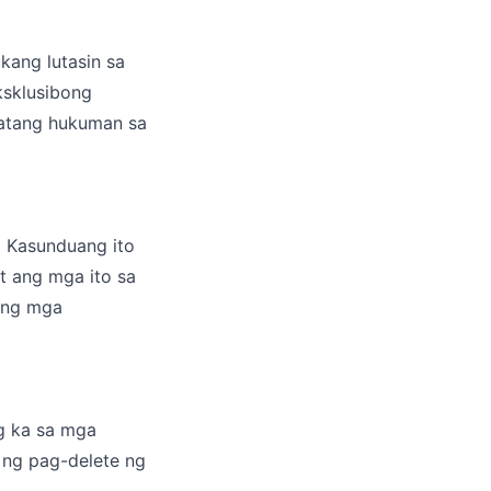
ang lutasin sa
ksklusibong
patang hukuman sa
 Kasunduang ito
 ang mga ito sa
 ng mga
g ka sa mga
n ng pag-delete ng