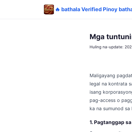
🔥 bathala Verified Pinoy batha
Mga tuntuni
Huling na-update: 20
Maligayang pagdati
legal na kontrata 
isang korporasyong
pag-access o pagg
ka na sumunod sa l
1. Pagtanggap s