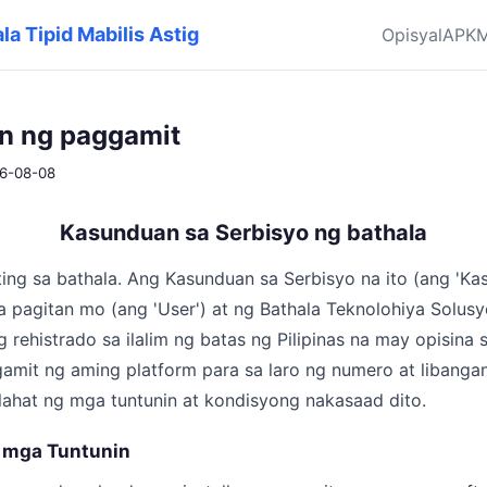
la Tipid Mabilis Astig
Opisyal
APK
M
n ng paggamit
26-08-08
Kasunduan sa Serbisyo ng bathala
ng sa bathala. Ang Kasunduan sa Serbisyo na ito (ang 'Ka
sa pagitan mo (ang 'User') at ng Bathala Teknolohiya Solu
 rehistrado sa ilalim ng batas ng Pilipinas na may opisina s
amit ng aming platform para sa laro ng numero at libang
ahat ng mga tuntunin at kondisyong nakasaad dito.
a mga Tuntunin