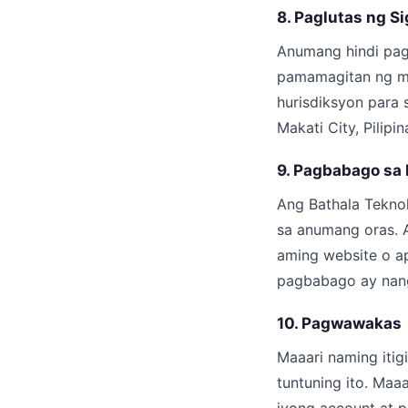
8. Paglutas ng Si
Anumang hindi pag
pamamagitan ng ma
hurisdiksyon para
Makati City, Pilipi
9. Pagbabago sa
Ang Bathala Tekno
sa anumang oras. 
aming website o a
pagbabago ay nan
10. Pagwawakas
Maaari naming iti
tuntuning ito. Maa