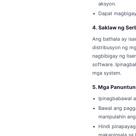
aksyon.
Dapat magbigay 
4. Saklaw ng Ser
Ang bathala ay isa
distribusyon ng mg
nagbibigay ng lise
software. Ipinagba
mga system.
5. Mga Panuntun
Ipinagbabawal a
Bawal ang pagga
manipulahin ang 
Hindi pinapayag
makapinsala sa 