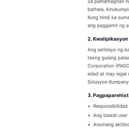
Sa pamamagitan ng
bathala, kinukumpi
Kung hindi ka sum
ang paggamit ng a
2. Kwalipikasyon
Ang serbisyo ng ba
taong gulang pata
Corporation (PAGC
edad at may legal 
Solusyon Kumpanya
3. Pagpaparehis
Responsibilidad
Ang bawat user 
Anumang aktibida