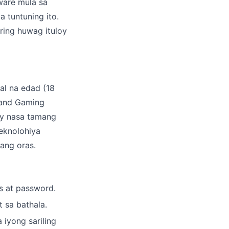
ware mula sa
 tuntuning ito.
ing huwag ituloy
al na edad (18
 and Gaming
ay nasa tamang
eknolohiya
ang oras.
s at password.
 sa bathala.
 iyong sariling