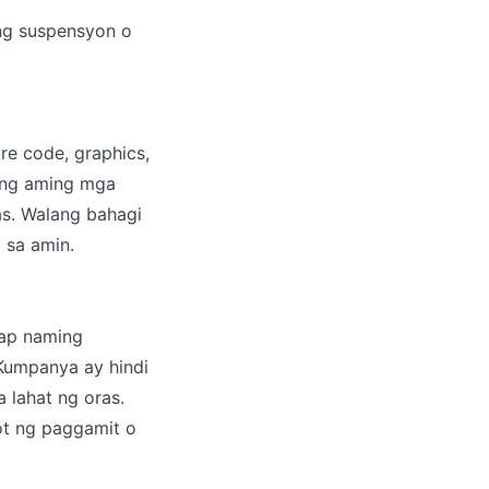
ng suspensyon o
re code, graphics,
 ng aming mga
as. Walang bahagi
 sa amin.
ikap naming
Kumpanya ay hindi
 lahat ng oras.
ot ng paggamit o