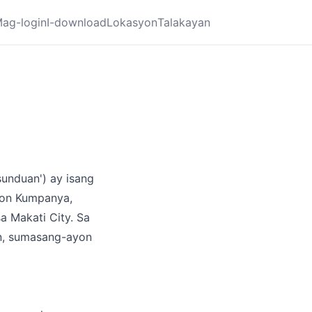
ag-login
I-download
Lokasyon
Talakayan
sunduan') ay isang
syon Kumpanya,
a Makati City. Sa
an, sumasang-ayon