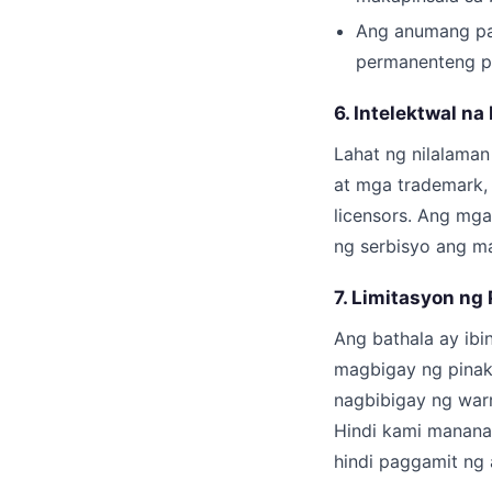
Ang anumang pa
permanenteng p
6. Intelektwal na
Lahat ng nilalaman
at mga trademark,
licensors. Ang mga
ng serbisyo ang ma
7. Limitasyon n
Ang bathala ay ibin
magbigay ng pinak
nagbibigay ng warr
Hindi kami mananag
hindi paggamit ng 