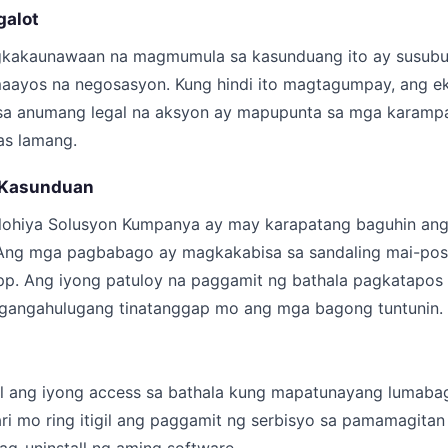
galot
kakaunawaan na magmumula sa kasunduang ito ay susubuk
ayos na negosasyon. Kung hindi ito magtagumpay, ang e
 sa anumang legal na aksyon ay mapupunta sa mga karam
nas lamang.
 Kasunduan
lohiya Solusyon Kumpanya ay may karapatang baguhin ang
Ang mga pagbabago ay magkakabisa sa sandaling mai-post
pp. Ang iyong patuloy na paggamit ng bathala pagkatapos
gangahulugang tinatanggap mo ang mga bagong tuntunin.
gil ang iyong access sa bathala kung mapatunayang lumaba
ari mo ring itigil ang paggamit ng serbisyo sa pamamagita