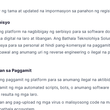
ng tama at updated na impormasyon sa panahon ng regist
bisyo
ng platform na nagbibigay ng serbisyo para sa software d
a digital na laro at libangan. Ang Bathala Teknolohiya So
nsya para sa personal at hindi pang-komersyal na paggami
bawal ang anumang uri ng reverse engineering o ilegal na
an sa Paggamit
ng paggamit ng platform para sa anumang ilegal na aktibi
mit ng mga automated scripts, bots, o anumang software
resulta ng mga laro.
an ang pag-upload ng mga virus o malisyosong code na m
bathala ecosystem.