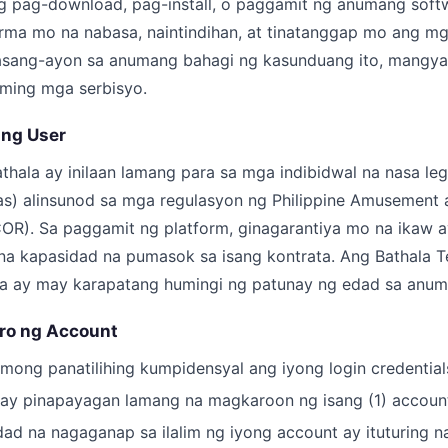
 pag-download, pag-install, o paggamit ng anumang soft
rma mo na nabasa, naintindihan, at tinatanggap mo ang mga
asang-ayon sa anumang bahagi ng kasunduang ito, mangyar
ming mga serbisyo.
 ng User
thala ay inilaan lamang para sa mga indibidwal na nasa leg
as) alinsunod sa mga regulasyon ng Philippine Amusement
OR). Sa paggamit ng platform, ginagarantiya mo na ikaw 
na kapasidad na pumasok sa isang kontrata. Ang Bathala T
 ay may karapatang humingi ng patunay ng edad sa anum
tro ng Account
 mong panatilihing kumpidensyal ang iyong login credential
ay pinapayagan lamang na magkaroon ng isang (1) account
d na nagaganap sa ilalim ng iyong account ay ituturing na