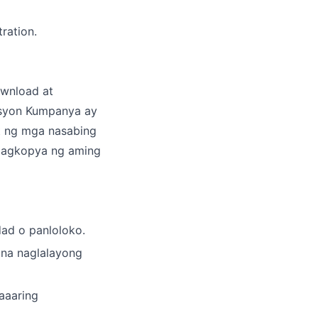
ration.
ownload at
lusyon Kumpanya ay
t ng mga nasabing
 pagkopya ng aming
dad o panloloko.
 na naglalayong
aaaring